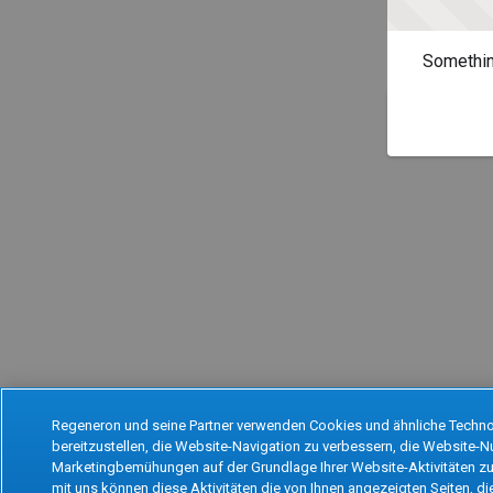
Somethin
Regeneron und seine Partner verwenden Cookies und ähnliche Techno
bereitzustellen, die Website-Navigation zu verbessern, die Website-
Marketingbemühungen auf der Grundlage Ihrer Website-Aktivitäten zu 
mit uns können diese Aktivitäten die von Ihnen angezeigten Seiten, di